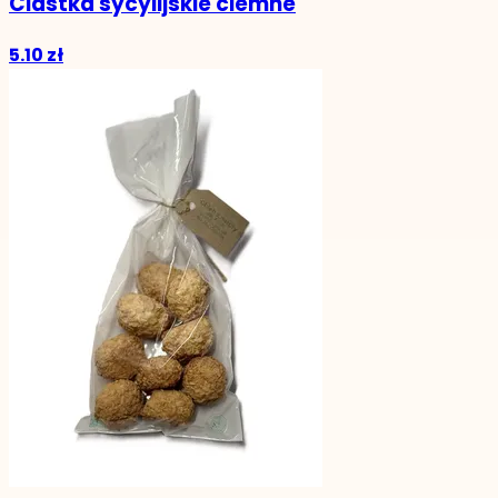
Ciastka sycylijskie ciemne
5.10 zł