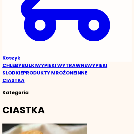
Koszyk
CHLEBY
BUŁKI
WYPIEKI WYTRAWNE
WYPIEKI
SŁODKIE
PRODUKTY MROŻONE
INNE
CIASTKA
Kategoria
CIASTKA