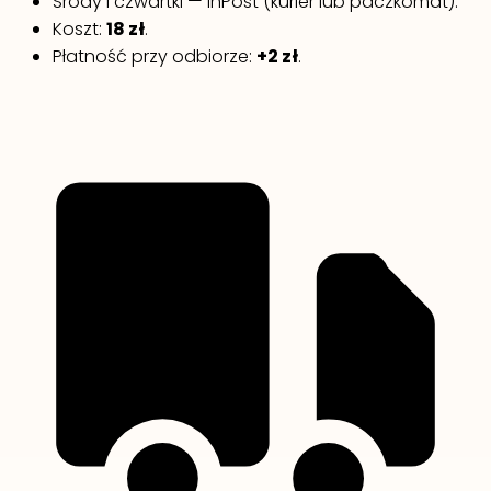
Środy i czwartki — InPost (kurier lub paczkomat).
Koszt:
18 zł
.
Płatność przy odbiorze:
+2 zł
.