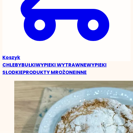
Koszyk
CHLEBY
BUŁKI
WYPIEKI WYTRAWNE
WYPIEKI
SŁODKIE
PRODUKTY MROŻONE
INNE