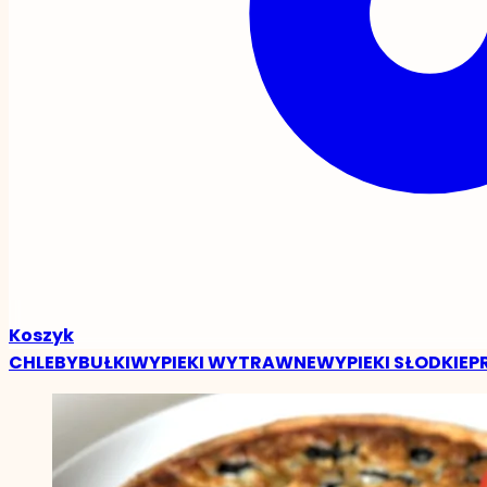
Koszyk
CHLEBY
BUŁKI
WYPIEKI WYTRAWNE
WYPIEKI SŁODKIE
P