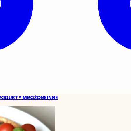
RODUKTY MROŻONE
INNE