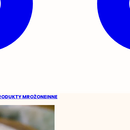
RODUKTY MROŻONE
INNE