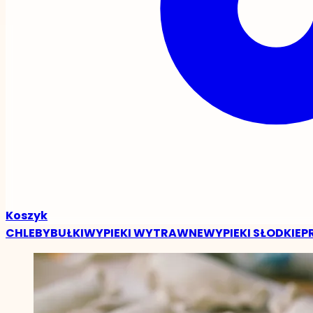
Koszyk
CHLEBY
BUŁKI
WYPIEKI WYTRAWNE
WYPIEKI SŁODKIE
P