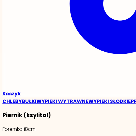
Koszyk
CHLEBY
BUŁKI
WYPIEKI WYTRAWNE
WYPIEKI SŁODKIE
P
Piernik (ksylitol)
Foremka 18cm