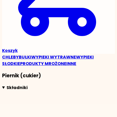
Koszyk
CHLEBY
BUŁKI
WYPIEKI WYTRAWNE
WYPIEKI
SŁODKIE
PRODUKTY MROŻONE
INNE
Piernik (cukier)
Składniki