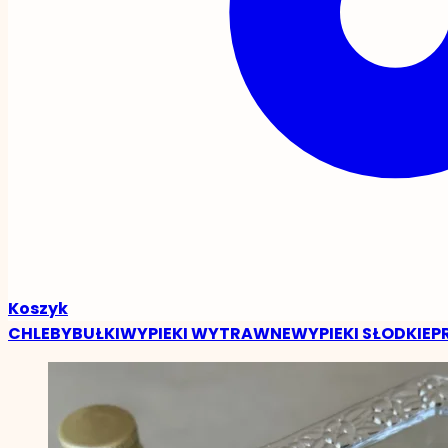
Koszyk
CHLEBY
BUŁKI
WYPIEKI WYTRAWNE
WYPIEKI SŁODKIE
P