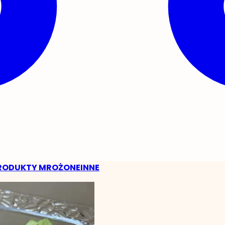
RODUKTY MROŻONE
INNE