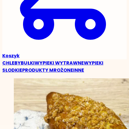
Koszyk
CHLEBY
BUŁKI
WYPIEKI WYTRAWNE
WYPIEKI
SŁODKIE
PRODUKTY MROŻONE
INNE