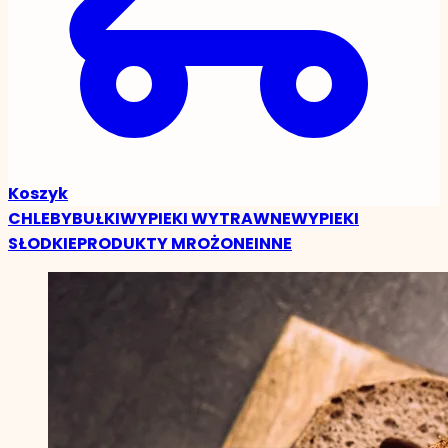
Koszyk
CHLEBY
BUŁKI
WYPIEKI WYTRAWNE
WYPIEKI
SŁODKIE
PRODUKTY MROŻONE
INNE