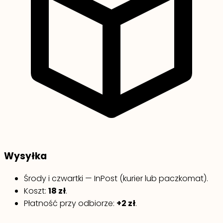
Wysyłka
Środy i czwartki — InPost (kurier lub paczkomat).
Koszt:
18 zł
.
Płatność przy odbiorze:
+2 zł
.