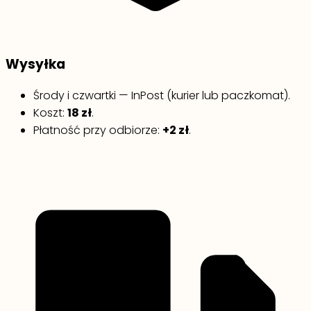
Wysyłka
Środy i czwartki — InPost (kurier lub paczkomat).
Koszt:
18 zł
.
Płatność przy odbiorze:
+2 zł
.