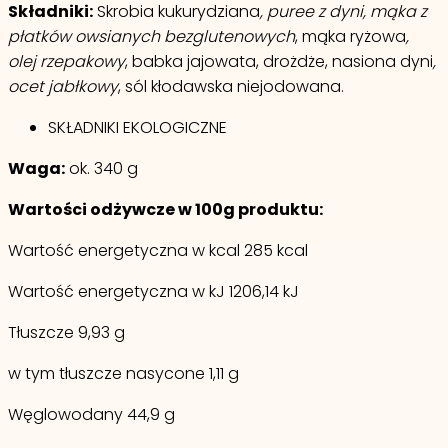
Składniki:
Skrobia kukurydziana
, puree z dyni, mąka z
płatków owsianych bezglutenowych
, mąka ryżowa
,
olej rzepakowy
, babka jajowata, drożdże, nasiona dyni
,
ocet jabłkowy
, sól kłodawska niejodowana.
SKŁADNIKI EKOLOGICZNE
Waga:
ok. 340 g
Wartości odżywcze w 100g produktu:
Wartość energetyczna w kcal 285 kcal
Wartość energetyczna w kJ 1206,14 kJ
Tłuszcze 9,93 g
w tym tłuszcze nasycone 1,11 g
Węglowodany 44,9 g