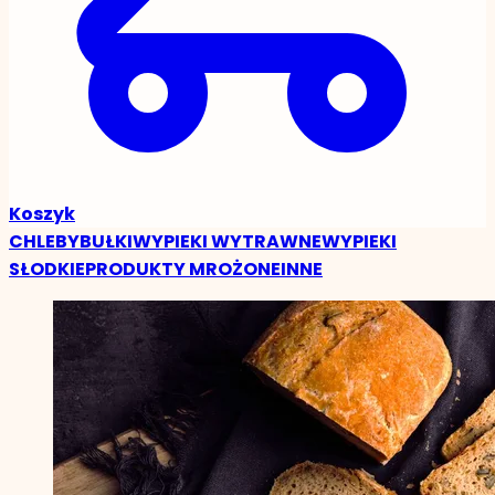
Koszyk
CHLEBY
BUŁKI
WYPIEKI WYTRAWNE
WYPIEKI
SŁODKIE
PRODUKTY MROŻONE
INNE